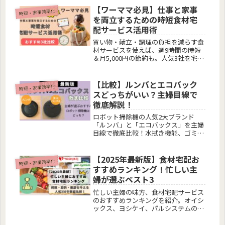
【ワーママ必見】仕事と家事
時短・家事効率化
を両立するための時短食材宅
配サービス活用術
買い物・献立・調理の負担を減らす食
材サービスを使えば、週9時間の時短
＆月5,000円の節約も。人気3社を宅配
比較、活用術をわかりやすく解説しま
す。
【比較】ルンバとエコバック
時短・家事効率化
スどっちがいい？主婦目線で
徹底解説！
ロボット掃除機の人気2大ブランド
「ルンバ」と「エコバックス」を主婦
目線で徹底比較！水拭き機能、ゴミ収
集、自動化の違いやコスパまで、あな
たの生活に合う機種がすぐに見つかり
ます。価格比較＆口コミも掲載中。
【2025年最新版】食材宅配お
時短・家事効率化
すすめランキング！忙しい主
婦が選ぶベスト3
忙しい主婦の味方、食材宅配サービス
のおすすめランキングを紹介。オイシ
ックス、ヨシケイ、パルシステムの特
徴や価格を徹底比較。時短・節約・健
康的な食事作りをサポートする人気3