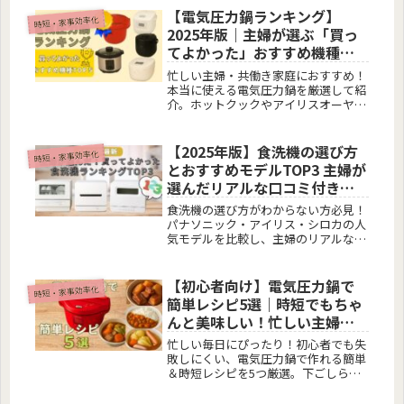
社の魅力を、実際に利用した主婦目線
【電気圧力鍋ランキング】
時短・家事効率化
でお届けします。
2025年版｜主婦が選ぶ「買っ
てよかった」おすすめ機種
TOP5
忙しい主婦・共働き家庭におすすめ！
本当に使える電気圧力鍋を厳選して紹
介。ホットクックやアイリスオーヤマ
など、時短・節約に役立つ人気モデル
TOP5を徹底比較します。
【2025年版】食洗機の選び方
時短・家事効率化
とおすすめモデルTOP3 主婦が
選んだリアルな口コミ付き！
失敗しない選び方と人気機種
食洗機の選び方がわからない方必見！
まとめ
パナソニック・アイリス・シロカの人
気モデルを比較し、主婦のリアルな口
コミを元におすすめを厳選。2025年版
の買って後悔しない選び方ガイド。
【初心者向け】電気圧力鍋で
時短・家事効率化
簡単レシピ5選｜時短でもちゃ
んと美味しい！忙しい主婦の
味方
忙しい毎日にぴったり！初心者でも失
敗しにくい、電気圧力鍋で作れる簡単
＆時短レシピを5つ厳選。下ごしらえ
のコツや食中毒対策も紹介。主婦や共
働き家庭にもおすすめ。