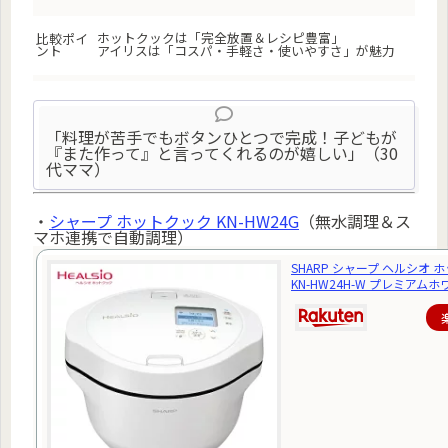
ホットクックは「完全放置＆レシピ豊富」
比較ポイ
ント
アイリスは「コスパ・手軽さ・使いやすさ」が魅力
「料理が苦手でもボタンひとつで完成！子どもが
『また作って』と言ってくれるのが嬉しい」（30
代ママ）
・
シャープ ホットクック KN-HW24G
（無水調理＆ス
マホ連携で自動調理）
SHARP シャープ ヘルシオ 
KN-HW24H-W プレミアム