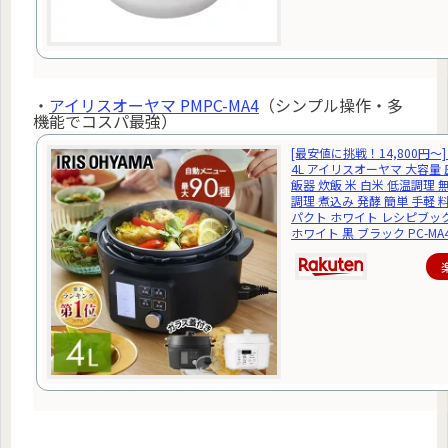
・
アイリスオーヤマ PMPC-MA4
（シンプル操作・多
機能でコスパ最強）
[最安値に挑戦！14,800円〜
4L アイリスオーヤマ 大容量 
飯器 炊飯 米 白米 低温調理 
調理 煮込み 発酵 簡単 手軽 
パクト ホワイト レシピブック
ホワイト 黒 ブラック PC-MA