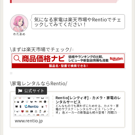
気になる家電は楽天市場やRentioでチェ
ックしてみてください！
わたあめ
\まずは楽天市場でチェック/
\家電レンタルならRentio/
Rentio[レンティオ] - カメラ・家電のレ
ンタルサービス
どんなものでも買わずにためせる、カメラ・家
電のサブスク・レンタルサービス「レンティ
オ」 各メーカーの新製品も続々登場！月間15万
人が利用中！数日間のお試し体験からサブスク
型の月額制利用まで。7,580種類の品揃えを全国
www.rentio.jp
にお届け。返却時の送料...