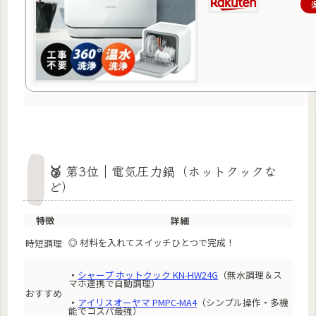
🥉 第3位｜電気圧力鍋（ホットクックな
ど）
特徴
詳細
◎ 材料を入れてスイッチひとつで完成！
時短調理
・
シャープ ホットクック KN-HW24G
（無水調理＆ス
マホ連携で自動調理）
おすすめ
・
アイリスオーヤマ PMPC-MA4
（シンプル操作・多機
能でコスパ最強）