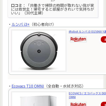
口コミ
：「共働きで掃除の時間が取れない我が家
には救世主！帰宅すると部屋がきれいで気持ちが
いい」（30代主婦）
・
ルンバ i3+
（初心者向け）
iRobot ルンバ i3 I31506
・
Ecovacs T10 OMNI
（全自動・水拭き対応）
ECOVACS / エコバックス DEE
OMNI