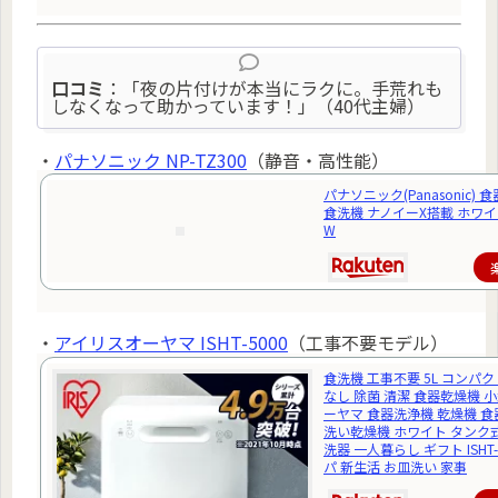
口コミ
：「夜の片付けが本当にラクに。手荒れも
しなくなって助かっています！」（40代主婦）
・
パナソニック NP-TZ300
（静音・高性能）
パナソニック(Panasonic)
食洗機 ナノイーX搭載 ホワイト 
W
・
アイリスオーヤマ ISHT-5000
（工事不要モデル）
食洗機 工事不要 5L コンパク
なし 除菌 清潔 食器乾燥機 
ーヤマ 食器洗浄機 乾燥機 食
洗い乾燥機 ホワイト タンク
洗器 一人暮らし ギフト ISHT-
パ 新生活 お皿洗い 家事