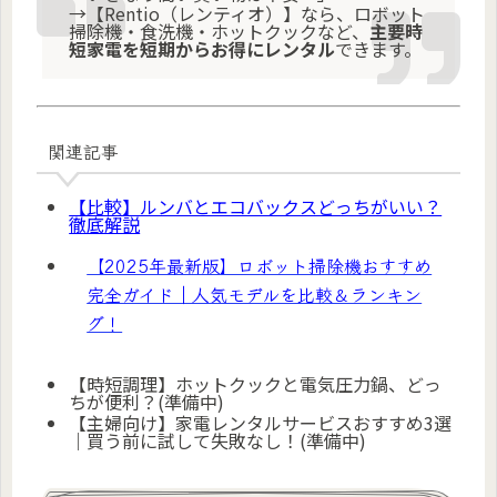
→【Rentio（レンティオ）】なら、ロボット
掃除機・食洗機・ホットクックなど、
主要時
短家電を短期からお得にレンタル
できます。
関連記事
【比較】ルンバとエコバックスどっちがいい？
徹底解説
【2025年最新版】ロボット掃除機おすすめ
完全ガイド｜人気モデルを比較＆ランキン
グ！
【時短調理】ホットクックと電気圧力鍋、どっ
ちが便利？(準備中)
【主婦向け】家電レンタルサービスおすすめ3選
｜買う前に試して失敗なし！(準備中)