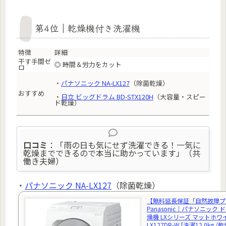
第4位｜乾燥機付き洗濯機
特徴
詳細
干す手間ゼ
◎ 時間＆労力をカット
ロ
・
パナソニック NA-LX127
（除菌乾燥）
おすすめ
・
日立 ビッグドラム BD-STX120H
（大容量・スピー
ド乾燥）
口コミ
：「雨の日も気にせず洗濯できる！一気に
乾燥までできるので本当に助かっています」（共
働き夫婦）
・
パナソニック NA-LX127
（除菌乾燥）
【無料延長保証「自然故障プ
Panasonic｜パナソニック
燥機 LXシリーズ マットホワイ
LX127DR-W [洗濯12.0kg /乾