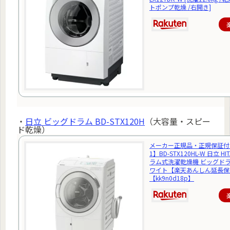
トポンプ乾燥 /右開き]
・
日立 ビッグドラム BD-STX120H
（大容量・スピー
ド乾燥）
メーカー正規品・正規保証付
1】BD-STX120HL-W 日立 HIT
ラム式洗濯乾燥機 ビッグドラ
ワイト【楽天あんしん延長保
【kk9n0d18p】