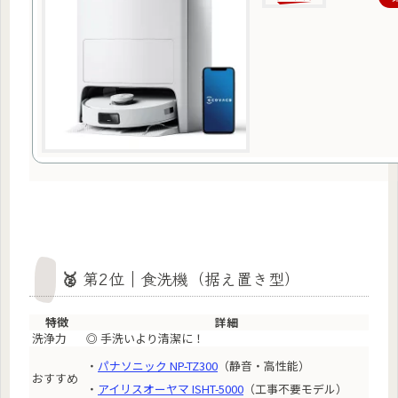
🥈 第2位｜食洗機（据え置き型）
特徴
詳細
洗浄力
◎ 手洗いより清潔に！
・
パナソニック NP-TZ300
（静音・高性能）
おすすめ
・
アイリスオーヤマ ISHT-5000
（工事不要モデル）