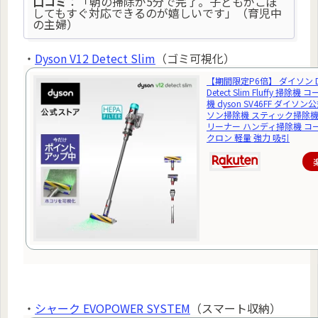
口コミ
：「朝の掃除が5分で完了。子どもがこぼ
してもすぐ対応できるのが嬉しいです」（育児中
の主婦）
・
Dyson V12 Detect Slim
（ゴミ可視化）
【期間限定P6倍】 ダイソン Dy
Detect Slim Fluffy 掃除
機 dyson SV46FF ダイソン
ソン掃除機 スティック掃除機
リーナー ハンディ掃除機 コ
クロン 軽量 強力 吸引
・
シャーク EVOPOWER SYSTEM
（スマート収納）