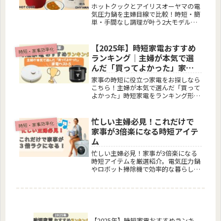
レビュー
ホットクックとアイリスオーヤマの電
気圧力鍋を主婦目線で比較！時短・簡
単・手間なし調理が叶う2大モデルを
レビュー。どっちがあなたにぴったり
か、レシピ例付きでわかりやすく解説
します。
【2025年】時短家電おすすめ
時短・家事効率化
ランキング｜主婦が本気で選
んだ「買ってよかった」家電
ベスト5
家事の時短に役立つ家電をお探しなら
こちら！主婦が本気で選んだ「買って
よかった」時短家電をランキング形式
で紹介。ロボット掃除機や電気圧力鍋
など、2025年のおすすめアイテムを徹
底比較！
忙しい主婦必見！これだけで
時短・家事効率化
家事が3倍楽になる時短アイテ
ム
忙しい主婦必見！家事が3倍楽になる
時短アイテムを厳選紹介。電気圧力鍋
やロボット掃除機で効率的な暮らしを
実現！
【2025年】時短家電おすすめランキ