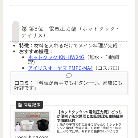
🥉 第3位｜電気圧力鍋（ホットクック・
アイリス）
特徴
：材料を入れるだけでメイン料理が完成！
おすすめ機種
：
ホットクック KN-HW24G
（無水・自動調
理）
アイリスオーヤマ PMPC-MA4
（コスパ◎）
口コミ
：「料理が苦手でもボタン一つ。家族にも
好評です」
【ホットクック vs 電気圧力鍋】どっち
が便利？無水調理と加圧調理を主婦目線
で徹底比較！
共働きや子育て中の主婦にぴったり！ホットク
ックと電気圧力鍋の違いを時短・手軽さ・味の
仕上がりで比較。おすすめ機種やレシピ付きで
わかりやすく解説します。
irodoliblog.com