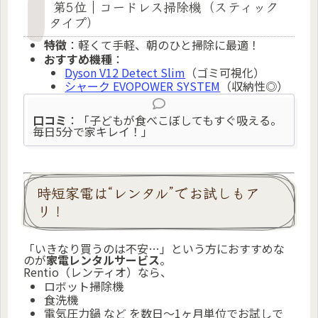
第5位｜コードレス掃除機（スティック
タイプ）
特徴
：軽くて手軽、朝のひと掃除に最適！
おすすめ機種
：
Dyson V12 Detect Slim
（ゴミ可視化）
シャーク EVOPOWER SYSTEM
（収納性◎）
口コミ
：「子どもが食べこぼしてもすぐ吸える。
毎日5分で家キレイ！」
時短家電は“レンタル”でお試しもア
リ！
「いきなり買うのは不安…」という方におすすめな
のが
家電レンタルサービス
。
Rentio（レンティオ）なら、
ロボット掃除機
食洗機
電気圧力鍋 など を数日〜1ヶ月単位でお試しで