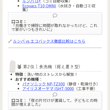
ルンバ i3+
（ゴミ自動収集）
Ecovacs T10 OMNI
（水拭き・自動ゴミ収
集）
口コミ：
「共働きで掃除に時間が取れなかったけど、これ
で家がいつもきれいに」
🔗
ルンバ vs エコバックス徹底比較はこちら
🥈 第2位｜食洗機（据え置き型）
特徴
：洗い物のストレスから解放！
おすすめ機種
：
パナソニック NP-TZ300
（静音・乾燥付き）
アイリスオーヤマ ISHT-5000
（工事不要）
口コミ
：「夜の片付けが激減して、子どもとの時
間が増えました」