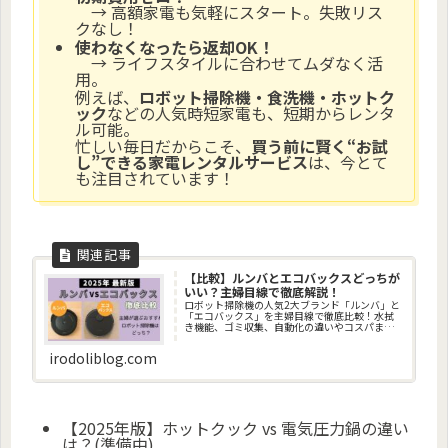
→ 高額家電も気軽にスタート。失敗リス
クなし！
使わなくなったら返却OK！
→ ライフスタイルに合わせてムダなく活
用。
例えば、
ロボット掃除機・食洗機・ホットク
ック
などの人気時短家電も、短期からレンタ
ル可能。
忙しい毎日だからこそ、
買う前に賢く“お試
し”できる家電レンタルサービス
は、今とて
も注目されています！
【比較】ルンバとエコバックスどっちが
いい？主婦目線で徹底解説！
ロボット掃除機の人気2大ブランド「ルンバ」と
「エコバックス」を主婦目線で徹底比較！水拭
き機能、ゴミ収集、自動化の違いやコスパま
で、あなたの生活に合う機種がすぐに見つかり
ます。価格比較＆口コミも掲載中。
irodoliblog.com
【2025年版】ホットクック vs 電気圧力鍋の違い
は？(準備中)