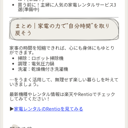
買う前に！主婦に人気の家電レンタルサービス3
選(準備中)
まとめ｜家電の力で“自分時間”を取り
戻そう
家事の時間を短縮できれば、心にも身体にもゆとり
ができます。
掃除：ロボット掃除機
調理：電気圧力鍋
洗濯：乾燥機付き洗濯機
…をうまく活用して、無理せず楽しい暮らしを叶えて
いきましょう。
最新機種やレンタル情報は楽天やRentioでチェック
してみてください！
▶
家電レンタルのRentioを見てみる