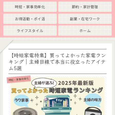
時短・家事効率化
節約・家計管理
お得活動・ポイ活
副業・在宅ワーク
ライフスタイル
ホーム
【時短家電特集】買ってよかった家電ラン
キング｜主婦目線で本当に役立ったアイテ
ム5選
時短・家事効率化