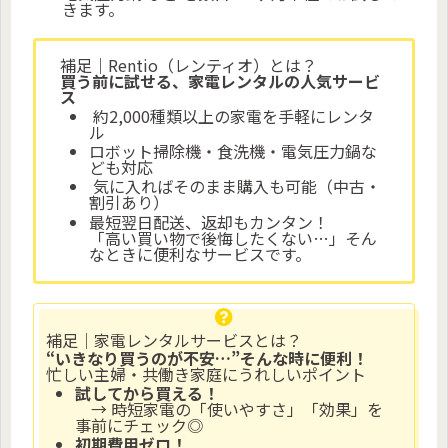
きます。
補足｜Rentio（レンティオ）とは？
買う前に試せる、家電レンタルの人気サービ
ス
約2,000種類以上の家電を手軽にレンタ
ル
ロボット掃除機・食洗機・電気圧力鍋な
ども対応
気に入ればそのまま購入も可能（中古・
割引あり）
最短翌日配送、返却もカンタン！
「高い買い物で後悔したくない…」そん
なときに便利なサービスです。
補足｜家電レンタルサービスとは？
“いきなり買うのが不安…”そんな時に便利！
忙しい主婦・共働き家庭にうれしいポイント
試してから買える！
→ 時短家電の「使いやすさ」「効果」を
事前にチェック◎
初期費用ゼロ！