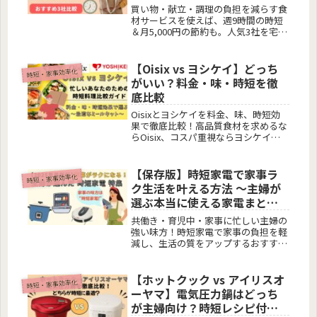
買い物・献立・調理の負担を減らす食
材サービスを使えば、週9時間の時短
＆月5,000円の節約も。人気3社を宅配
比較、活用術をわかりやすく解説しま
す。
【Oisix vs ヨシケイ】どっち
時短・家事効率化
がいい？料金・味・時短を徹
底比較
Oisixとヨシケイを料金、味、時短効
果で徹底比較！高品質食材を求めるな
らOisix、コスパ重視ならヨシケイが
おすすめ。忙しい主婦やワーママ必見
の宅配食材サービス選びガイド。
【保存版】時短家電で家事ラ
時短・家事効率化
ク生活を叶える方法 〜主婦が
選ぶ本当に使える家電まと
め〜
共働き・育児中・家事に忙しい主婦の
強い味方！時短家電で家事の負担を軽
減し、生活の質をアップするおすすめ
アイテムを紹介。洗濯・料理・掃除の
効率を上げたい方必見です。
【ホットクック vs アイリスオ
時短・家事効率化
ーヤマ】電気圧力鍋はどっち
が主婦向け？時短レシピ付き