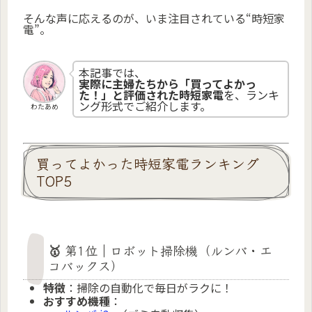
そんな声に応えるのが、いま注目されている“時短家
電”。
本記事では、
実際に主婦たちから「買ってよかっ
た！」と評価された時短家電
を、ランキ
ング形式でご紹介します。
わたあめ
買ってよかった時短家電ランキング
TOP5
🥇 第1位｜ロボット掃除機（ルンバ・エ
コバックス）
特徴
：掃除の自動化で毎日がラクに！
おすすめ機種
：