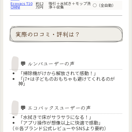
Ecovacs T10
約12
吸引＋水拭き＋モップ洗
◯（全自動）
OMNI
万円
浄＋収集
実際の口コミ・評判は？
💬 ルンバユーザーの声
「掃除機がけから解放されて感動！」
「j7+は子どものおもちゃも避けてくれるのが
神」
💬 エコバックスユーザーの声
「水拭きで床がサラサラになる！」
「アプリ操作が想像以上に快適で感動」
（※各ブランド公式レビューやSNSより要約）