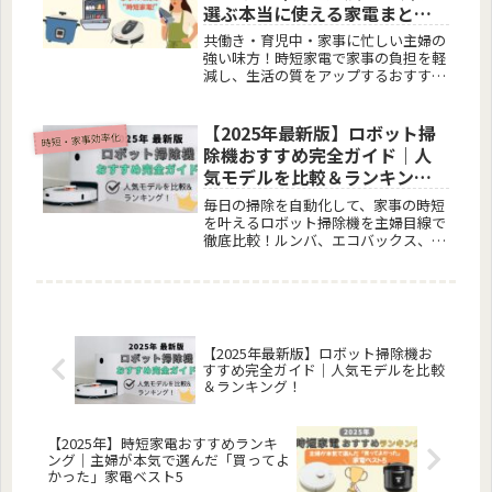
選ぶ本当に使える家電まと
め〜
共働き・育児中・家事に忙しい主婦の
強い味方！時短家電で家事の負担を軽
減し、生活の質をアップするおすすめ
アイテムを紹介。洗濯・料理・掃除の
効率を上げたい方必見です。
【2025年最新版】ロボット掃
時短・家事効率化
除機おすすめ完全ガイド｜人
気モデルを比較＆ランキン
グ！
毎日の掃除を自動化して、家事の時短
を叶えるロボット掃除機を主婦目線で
徹底比較！ルンバ、エコバックス、
Roborock、SwitchBotなど2025年最
新版の人気機種をランキング＆価格帯
別で紹介。家電レンタル情報も掲載
中。
【2025年最新版】ロボット掃除機お
すすめ完全ガイド｜人気モデルを比較
＆ランキング！
【2025年】時短家電おすすめランキ
ング｜主婦が本気で選んだ「買ってよ
かった」家電ベスト5