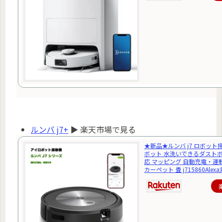
ルンバ j7+
▶ 楽天市場で見る
★新品★ルンバ j7 ロボット
ボット 水洗いできるダストボッ
応 マッピング 自動充電・運
カーペット 畳 j715860Alex