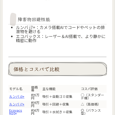
障害物回避性能
ルンバ j7+：カメラ搭載AIでコードやペットの排
泄物を避ける
エコバックス：レーザー＆AI搭載で、より静かに
精密に動作
価格とコスパで比較
価格
モデル名
主な機能
コスパ評価
帯
約5万
◯（スタンダー
ルンバ i3+
吸引＋自動ゴミ収集
円
ド機）
約9万
ルンバ j7+
吸引＋回避＋収集
△（高価格）
円
Ecovacs
約6万
◎（バランス
吸引＋水拭き＋収集
N10+
円
型）