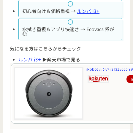
初心者向け＆価格重視 →
ルンバ i3+
水拭き重視＆アプリ快適さ → Ecovacs 系が
◎
気になる方はこちらからチェック
ルンバ i3+
▶楽天市場で見る
iRobot ルンバ i3 I31506