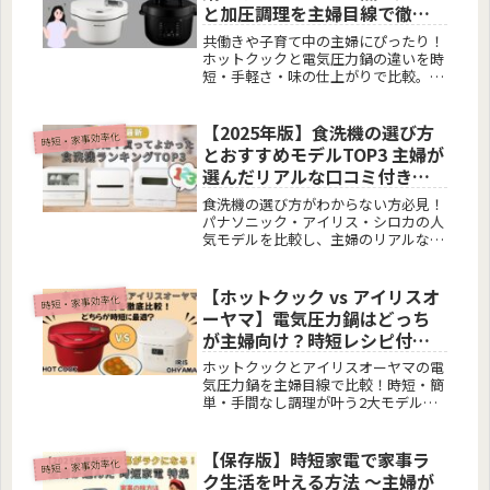
と加圧調理を主婦目線で徹底
比較！
共働きや子育て中の主婦にぴったり！
ホットクックと電気圧力鍋の違いを時
短・手軽さ・味の仕上がりで比較。お
すすめ機種やレシピ付きでわかりやす
く解説します。
【2025年版】食洗機の選び方
時短・家事効率化
とおすすめモデルTOP3 主婦が
選んだリアルな口コミ付き！
失敗しない選び方と人気機種
食洗機の選び方がわからない方必見！
まとめ
パナソニック・アイリス・シロカの人
気モデルを比較し、主婦のリアルな口
コミを元におすすめを厳選。2025年版
の買って後悔しない選び方ガイド。
【ホットクック vs アイリスオ
時短・家事効率化
ーヤマ】電気圧力鍋はどっち
が主婦向け？時短レシピ付き
レビュー
ホットクックとアイリスオーヤマの電
気圧力鍋を主婦目線で比較！時短・簡
単・手間なし調理が叶う2大モデルを
レビュー。どっちがあなたにぴったり
か、レシピ例付きでわかりやすく解説
します。
【保存版】時短家電で家事ラ
時短・家事効率化
ク生活を叶える方法 〜主婦が