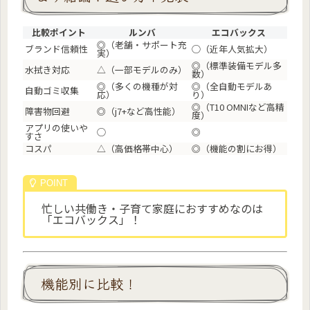
比較ポイント
ルンバ
エコバックス
◎（老舗・サポート充
ブランド信頼性
◯（近年人気拡大）
実）
◎（標準装備モデル多
水拭き対応
△（一部モデルのみ）
数）
◎（多くの機種が対
◎（全自動モデルあ
自動ゴミ収集
応）
り）
◎（T10 OMNIなど高精
障害物回避
◎（j7+など高性能）
度）
アプリの使いや
◯
◎
すさ
コスパ
△（高価格帯中心）
◎（機能の割にお得）
忙しい共働き・子育て家庭におすすめなのは
「エコバックス」！
機能別に比較！