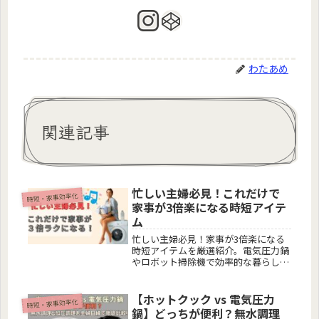
わたあめ
関連記事
忙しい主婦必見！これだけで
時短・家事効率化
家事が3倍楽になる時短アイテ
ム
忙しい主婦必見！家事が3倍楽になる
時短アイテムを厳選紹介。電気圧力鍋
やロボット掃除機で効率的な暮らしを
実現！
【ホットクック vs 電気圧力
時短・家事効率化
鍋】どっちが便利？無水調理